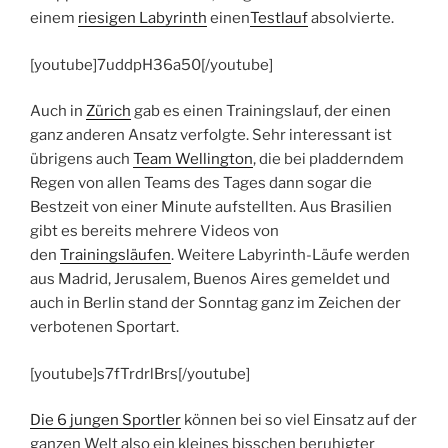
einem
riesigen Labyrinth
einen
Testlauf
absolvierte.
[youtube]7uddpH36a50[/youtube]
Auch in
Zürich
gab es einen Trainingslauf, der einen
ganz anderen Ansatz verfolgte. Sehr interessant ist
übrigens auch
Team Wellington
, die bei pladderndem
Regen von allen Teams des Tages dann sogar die
Bestzeit von einer Minute aufstellten. Aus Brasilien
gibt es bereits mehrere Videos von
den
Trainingsläufen
. Weitere Labyrinth-Läufe werden
aus Madrid, Jerusalem, Buenos Aires gemeldet und
auch in Berlin stand der Sonntag ganz im Zeichen der
verbotenen Sportart.
[youtube]s7fTrdrlBrs[/youtube]
Die 6 jungen Sportler
können bei so viel Einsatz auf der
ganzen Welt also ein kleines bisschen beruhigter