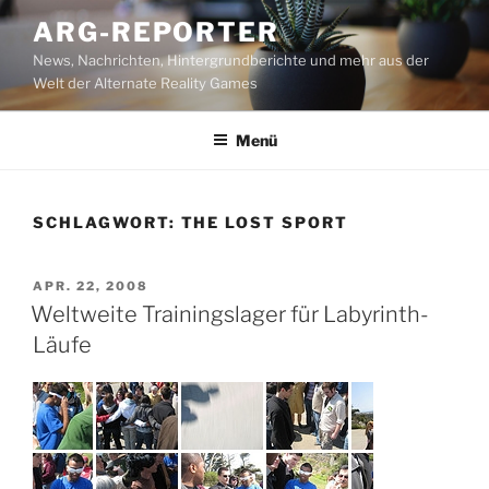
Zum
ARG-REPORTER
Inhalt
News, Nachrichten, Hintergrundberichte und mehr aus der
springen
Welt der Alternate Reality Games
Menü
SCHLAGWORT:
THE LOST SPORT
VERÖFFENTLICHT
APR. 22, 2008
AM
Weltweite Trainingslager für Labyrinth-
Läufe