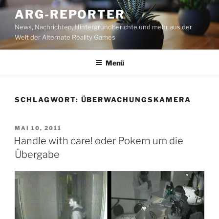
Zum
ARG-REPORTER
Inhalt
News, Nachrichten, Hintergrundberichte und mehr aus der
springen
Welt der Alternate Reality Games
Menü
SCHLAGWORT:
ÜBERWACHUNGSKAMERA
VERÖFFENTLICHT
MAI 10, 2011
AM
Handle with care! oder Pokern um die
Übergabe