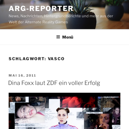
Zum
ARG-REPORTER
Inhalt
News, Nachrichten, Hintergrundberichte und mehr aus der
springen
Welt der Alternate Reality Games
Menü
SCHLAGWORT:
VASCO
VERÖFFENTLICHT
MAI 16, 2011
AM
Dina Foxx laut ZDF ein voller Erfolg