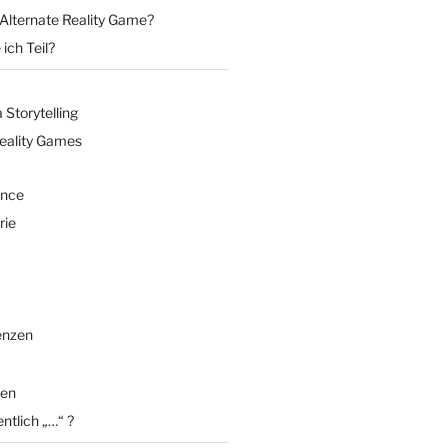
 Alternate Reality Game?
ich Teil?
Storytelling
Reality Games
ence
rie
enzen
en
entlich „…“ ?