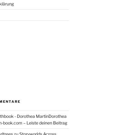
klärung
MENTARE
thbook - Dorothea MartinDorothea
-book.com – Leiste deinen Beitrag
rltrees
zu
Storyworlds Across