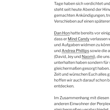
Tage haben sich verdichtet und
steht seit heute Abend der Hinw
gemachten Ankündigungen, tro
Verschieben auf einen späteren 
Dan Hon
hatte bereits vor ein
dass er
Mind Candy
verlassen 
und Aufgaben widmen zu könne
und
Andrea Phillips
sowie die 
(David, Jey und
Naomi
), die un
unterhalten haben sondern fü
gleichermaßen gesorgt haben. 
Zeit und wünschen Euch alles g
hoffen wir auch darauf schon ba
entdecken.
Im Zusammenhang mit diesen G
anderen Einwohner der Perplex
gleichermaßen verabschiedet.