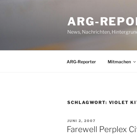
Zum
Inhalt
ARG-REPO
springen
News, Nachrichten, Hintergrun
ARG-Reporter
Mitmachen
SCHLAGWORT:
VIOLET K
VERÖFFENTLICHT
JUNI 2, 2007
AM
Farewell Perplex C