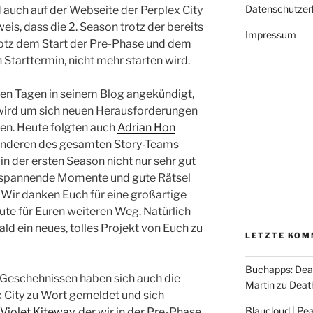
Datenschutzer
 auch auf der Webseite der Perplex City
eis, dass die 2. Season trotz der bereits
Impressum
tz dem Start der Pre-Phase und dem
Starttermin, nicht mehr starten wird.
igen Tagen in seinem Blog angekündigt,
wird um sich neuen Herausforderungen
n. Heute folgten auch
Adrian Hon
anderen des gesamten Story-Teams
s in der ersten Season nicht nur sehr gut
r spannende Momente und gute Rätsel
Wir danken Euch für eine großartige
ute für Euren weiteren Weg. Natürlich
ld ein neues, tolles Projekt von Euch zu
LETZTE KOM
Buchapps: Dea
eschehnissen haben sich auch die
Martin
zu
Death
 City zu Wort gemeldet und sich
Blaucloud | Pea
Violet Kiteway
, der wir in der Pre-Phase