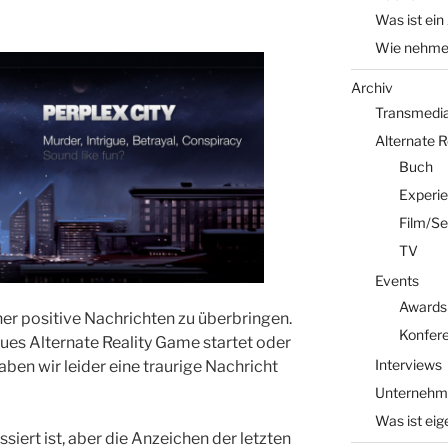
Was ist ein
Wie nehme 
Archiv
Transmedia 
Alternate 
Buch
Experi
Film/Se
TV
Events
Awards
ner positive Nachrichten zu überbringen.
Konfer
ues Alternate Reality Game startet oder
Interviews
aben wir leider eine traurige Nachricht
Unternehm
Was ist eig
siert ist, aber die Anzeichen der letzten