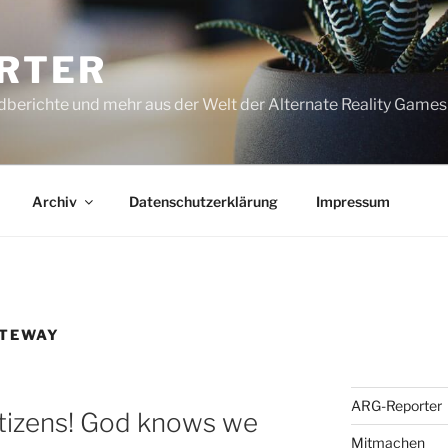
RTER
dberichte und mehr aus der Welt der Alternate Reality Games
Archiv
Datenschutzerklärung
Impressum
ITEWAY
ARG-Reporter
itizens! God knows we
Mitmachen