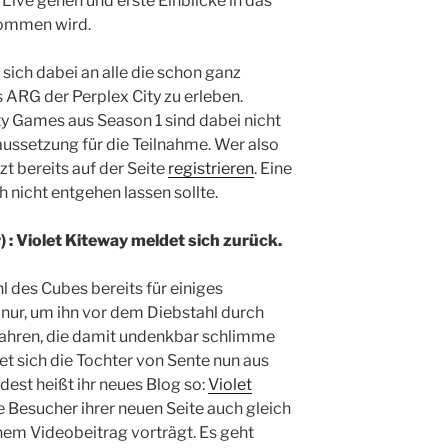
Live gehen und erste Einblicke in das
kommen wird.
 sich dabei an alle die schon ganz
s ARG der Perplex City zu erleben.
ty Games aus Season 1 sind dabei nicht
ussetzung für die Teilnahme. Wer also
tzt bereits auf der Seite
registrieren
. Eine
h nicht entgehen lassen sollte.
: Violet Kiteway meldet sich zurück.
 des Cubes bereits für einiges
nur, um ihn vor dem Diebstahl durch
ahren, die damit undenkbar schlimme
et sich die Tochter von Sente nun aus
est heißt ihr neues Blog so:
Violet
die Besucher ihrer neuen Seite auch gleich
inem Videobeitrag vorträgt. Es geht