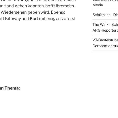
Media
ur Hand gehen konnten, hofft ihrerseits
in Wiedersehen geben wird. Ebenso
Schützer
zu
Di
ett Kiteway
und
Kurt
mit einigen vorerst
The Walk - Schr
ARG-Reporter
VT-Bastelstube 
Corporation suc
em Thema: