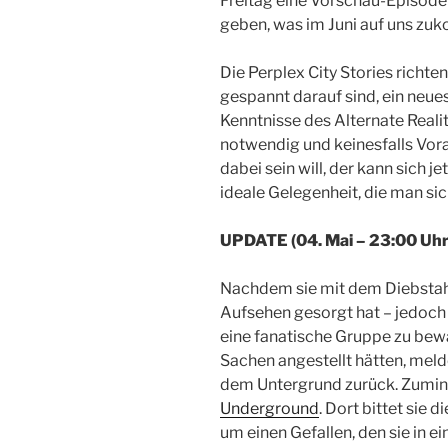
Freitag eine Vorschau-Episode 
geben, was im Juni auf uns zu
Die Perplex City Stories richten
gespannt darauf sind, ein neue
Kenntnisse des Alternate Reali
notwendig und keinesfalls Vora
dabei sein will, der kann sich je
ideale Gelegenheit, die man sic
UPDATE (04. Mai – 23:00 Uhr) 
Nachdem sie mit dem Diebstahl
Aufsehen gesorgt hat – jedoch 
eine fanatische Gruppe zu bew
Sachen angestellt hätten, meld
dem Untergrund zurück. Zumind
Underground
. Dort bittet sie 
um einen Gefallen, den sie in e