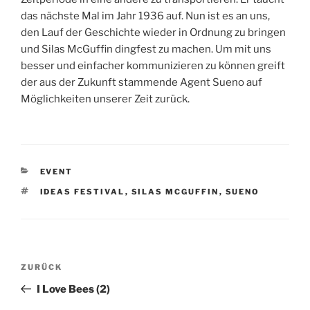
das nächste Mal im Jahr 1936 auf. Nun ist es an uns,
den Lauf der Geschichte wieder in Ordnung zu bringen
und Silas McGuffin dingfest zu machen. Um mit uns
besser und einfacher kommunizieren zu können greift
der aus der Zukunft stammende Agent Sueno auf
Möglichkeiten unserer Zeit zurück.
KATEGORIEN
EVENT
SCHLAGWÖRTER
IDEAS FESTIVAL
,
SILAS MCGUFFIN
,
SUENO
Beitragsnavigation
Vorheriger
ZURÜCK
Beitrag
I Love Bees (2)