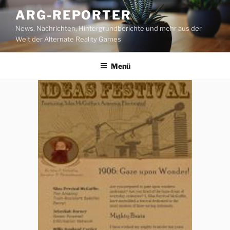
Zum
ARG-REPORTER
Inhalt
News, Nachrichten, Hintergrundberichte und mehr aus der
springen
Welt der Alternate Reality Games
Menü