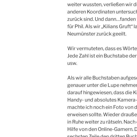
weiter wussten, verließen wir d
anderen Koordinaten untersuc
zurück sind. Und dann…fanden w
für Phil. Als wir „Kilians Gruft“
Neumünster zurück geeilt.
Wir vermuteten, dass es Wörte
Jede Zahl ist ein Buchstabe der 
usw.
Als wir alle Buchstaben aufges
genauer unter die Lupe nehmen
darauf hingewiesen, dass die 
Handy- und absolutes Kamera-V
machte ich noch ein Foto von de
erweisen sollte. Wieder drauße
in Ruhe weiter zu rätseln. Nac
Hilfe von den Online-Gamern. 
sechsten Zeile den dritten Buc