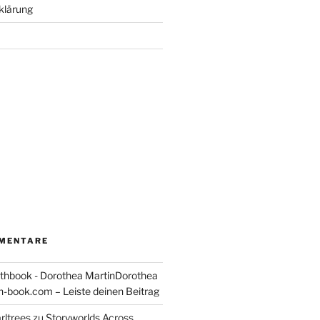
klärung
MENTARE
thbook - Dorothea MartinDorothea
-book.com – Leiste deinen Beitrag
rltrees
zu
Storyworlds Across