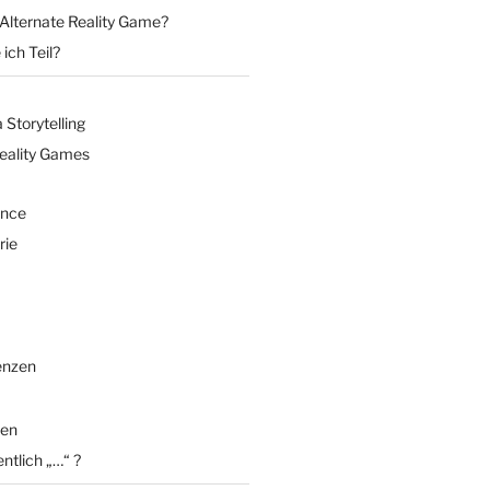
 Alternate Reality Game?
ich Teil?
Storytelling
Reality Games
ence
rie
enzen
en
entlich „…“ ?