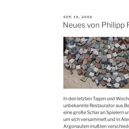
VERÖFFENTLICHT
SEP. 19, 2006
AM
Neues von Philipp 
In den letzten Tagen und Woch
unbekannte Restaurator aus Be
eine große Schar an Spielern 
um sich versammelt und in At
Argonauten mußten verschied