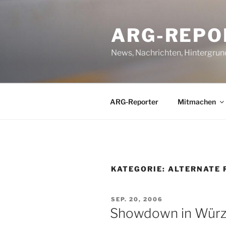
Zum
Inhalt
ARG-REPO
springen
News, Nachrichten, Hintergrun
ARG-Reporter
Mitmachen
KATEGORIE:
ALTERNATE 
VERÖFFENTLICHT
SEP. 20, 2006
AM
Showdown in Würz