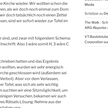
ie Kirche wieder. Wir wollten schon die
Media
hen, als wir doch noch einmal zum Dom
Schützer
zu
Di
ir doch tatsächlich noch einen Zettel
 lasen, sind wir sofort wieder zur Tafel im
The Walk - Schr
ARG-Reporter
VT-Bastelstube 
r sind, und zwar mit folgendem Schema:
Corporation suc
Inschrift. Also 1 wäre somit H, 3 wäre C
chrieben hatten und das Ergebnis
 wollten, wurden wir sehr energisch
Kirche geschlossen wird (außerdem sei
erbot). Aber vor dem Verlassen,
r Tafel, was sich als sehr wichtig
n suchten wir eine Sitzmöglichkeit, um
h einigen Versuchen, bekamen wir auch
Des Rätsels Lösung: Nehme aus der
hstaben usw.