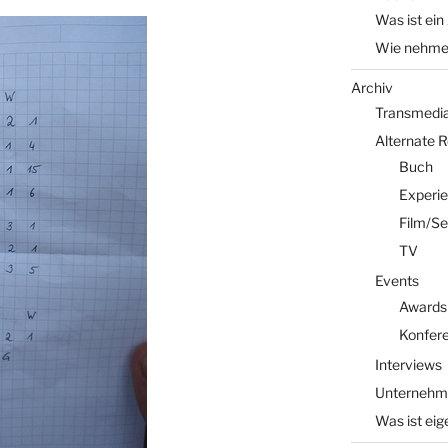
Was ist ein
Wie nehme 
Archiv
Transmedia 
Alternate 
Buch
Experi
Film/Se
TV
Events
Awards
Konfer
Interviews
Unternehm
Was ist eig