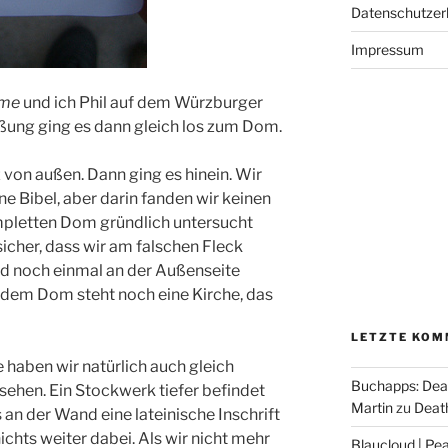
Datenschutzer
Impressum
me
und ich Phil auf dem Würzburger
ßung ging es dann gleich los zum Dom.
 von außen. Dann ging es hinein. Wir
e Bibel, aber darin fanden wir keinen
pletten Dom gründlich untersucht
sicher, dass wir am falschen Fleck
nd noch einmal an der Außenseite
 dem Dom steht noch eine Kirche, das
LETZTE KOM
 haben wir natürlich auch gleich
Buchapps: Dea
ehen. Ein Stockwerk tiefer befindet
Martin
zu
Death
ns an der Wand eine lateinische Inschrift
ichts weiter dabei. Als wir nicht mehr
Blaucloud | Pea