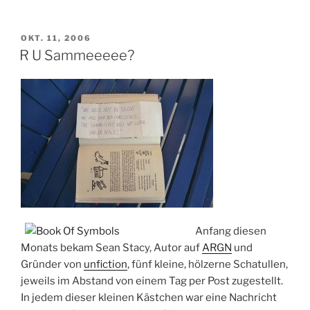
VERÖFFENTLICHT
OKT. 11, 2006
AM
R U Sammeeeee?
Anfang diesen
Monats bekam Sean Stacy, Autor auf
ARGN
und
Gründer von
unfiction
, fünf kleine, hölzerne Schatullen,
jeweils im Abstand von einem Tag per Post zugestellt.
In jedem dieser kleinen Kästchen war eine Nachricht