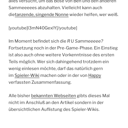
alles versucht, um das Böse von Ben und den anderen
Sammeeeees abzuhalten. Vielleicht kann auch
die
tanzende, singende Nonne
wieder helfen, wer weiß.
[youtube]l3mN40GexlY[/youtube]
Im Moment befindet sich die
R U Sammeeeee?
Fortsetzung noch in der Pre-Game-Phase. Ein Einstieg
ist also auch ohne weitere Vorkenntnisse des ersten
Teils möglich. Wer sich dahingehend trotzdem ein
wenig einlesen möchte, darf das natürlich gern
im
Spieler-Wiki
machen oder in der von
Happy
verfassten Zusammenfassung.
Alle bisher
bekannten Webseiten
gibts dieses Mal
nicht im Anschluß an den Artikel sondern in der
übersichtlichen Auflistung des Spieler-Wikis.