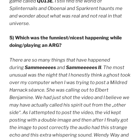
game called
QU13E
. I still find the world of
Splinternails and Oboenai and Sparkrent haunts me
and wonder about what was real and not real in that
universe.
5) Which was the funniest/nicest happening while
doing/playing an ARG?
There are so many things that have happened
during
Sammeeeees
and
Sammeeeees II
. The most
unusual was the night that I honestly think a ghost took
over my computer when I was trying to post a Mildred
Harnack séance. She was calling out to Elbert
Benjamine. We had just shot the video and I believe we
may have actually called his spirit out from the „other
side“. As I attempted to post the video, the vid kept
posting with a double image and then after I finally got
the image to post correctly the audio had this strange
echo and this extra whispering sound. Wendy Way and