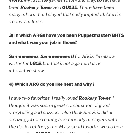
World
. My favorite games to lurk and play, so far, have
been
Rookery Tower
and
QU13E
. There have been
many others that I played that sadly imploded. And I’m
a constant lurker.
3) In which ARGs have you been Puppetmaster/BHTS
and what was your job in those?
Sammeeeees
,
Sammeeeees II
for ARGs. I’m also a
writer for
LG15
, but that’s not a game. It is an
interactive show.
4) Which ARG do you like best and why?
I have two favorites. I really loved
Rookery Tower
. I
thought it was such a great combination of good
storytelling and puzzles. I also think Saevitia did an
amazing job at creating a community of players with
the design of the game. My second favorite would be a