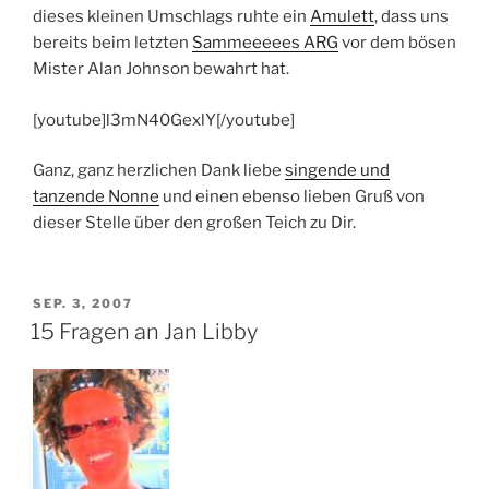
dieses kleinen Umschlags ruhte ein
Amulett
, dass uns
bereits beim letzten
Sammeeeees ARG
vor dem bösen
Mister Alan Johnson bewahrt hat.
[youtube]l3mN40GexlY[/youtube]
Ganz, ganz herzlichen Dank liebe
singende und
tanzende Nonne
und einen ebenso lieben Gruß von
dieser Stelle über den großen Teich zu Dir.
VERÖFFENTLICHT
SEP. 3, 2007
AM
15 Fragen an Jan Libby