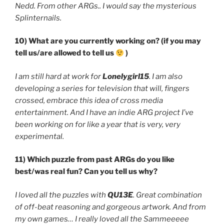
Nedd. From other ARGs.. I would say the mysterious
Splinternails.
10) What are you currently working on? (if you may
tell us/are allowed to tell us
)
I am still hard at work for
Lonelygirl15
. I am also
developing a series for television that will, fingers
crossed, embrace this idea of cross media
entertainment. And I have an indie ARG project I’ve
been working on for like a year that is very, very
experimental.
11) Which puzzle from past ARGs do you like
best/was real fun? Can you tell us why?
I loved all the puzzles with
QU13E
. Great combination
of off-beat reasoning and gorgeous artwork. And from
my own games… I really loved all the Sammeeeee