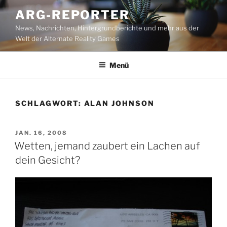
Zum
ARG-REPORTER
Inhalt
News, Nachrichten, Hintergrundberichte und mehr aus der
springen
Welt der Alternate Reality Games
Menü
SCHLAGWORT:
ALAN JOHNSON
VERÖFFENTLICHT
JAN. 16, 2008
AM
Wetten, jemand zaubert ein Lachen auf
dein Gesicht?