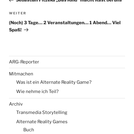
Sebastian Fitzeks „Das Kind“ macht Rast bei uns
Nächster
WEITER
Beitrag
(Noch) 3 Tage… 2 Veranstaltungen… 1 Abend… Viel
Spaß!
ARG-Reporter
Mitmachen
Was ist ein Alternate Reality Game?
Wie nehme ich Teil?
Archiv
Transmedia Storytelling
Alternate Reality Games
Buch