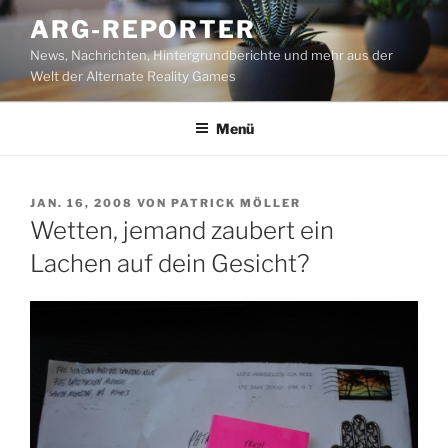
Zum
ARG-REPORTER
Inhalt
News, Nachrichten, Hintergrundberichte und mehr aus der
springen
Welt der Alternate Reality Games
Menü
VERÖFFENTLICHT
JAN. 16, 2008
VON
PATRICK MÖLLER
AM
Wetten, jemand zaubert ein
Lachen auf dein Gesicht?