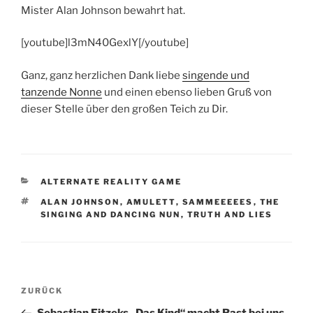
Mister Alan Johnson bewahrt hat.
[youtube]l3mN40GexlY[/youtube]
Ganz, ganz herzlichen Dank liebe
singende und
tanzende Nonne
und einen ebenso lieben Gruß von
dieser Stelle über den großen Teich zu Dir.
KATEGORIEN
ALTERNATE REALITY GAME
SCHLAGWÖRTER
ALAN JOHNSON
,
AMULETT
,
SAMMEEEEES
,
THE
SINGING AND DANCING NUN
,
TRUTH AND LIES
Beitragsnavigation
Vorheriger
ZURÜCK
Beitrag