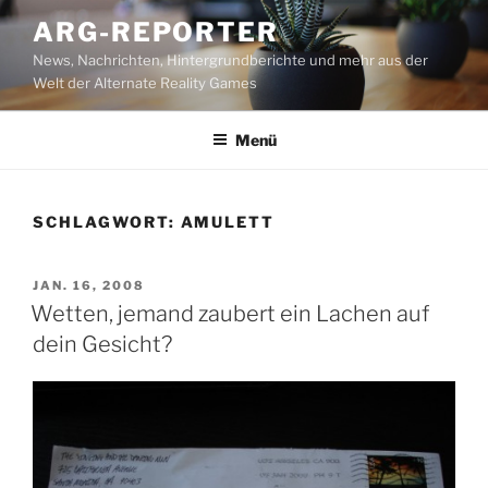
Zum
ARG-REPORTER
Inhalt
News, Nachrichten, Hintergrundberichte und mehr aus der
springen
Welt der Alternate Reality Games
Menü
SCHLAGWORT:
AMULETT
VERÖFFENTLICHT
JAN. 16, 2008
AM
Wetten, jemand zaubert ein Lachen auf
dein Gesicht?