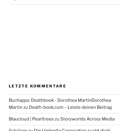
LETZTE KOMMENTARE
Buchapps: Deathbook - Dorothea MartinDorothea
Martin
zu
Death-book.com – Leiste deinen Beitrag
Blaucloud | Pearltrees
zu
Storyworlds Across Media
Schützer
zu
Die Umbrella Corporation sucht dich!