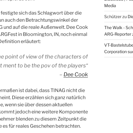
Media
festigte sich das Schlagwort über die
Schützer
zu
Di
un auch den Betrachtungswinkel der
G und auf die reale Außenwelt. Dee Cook
The Walk - Schr
ARG-Reporter
ARGFest in Bloomington, IN, noch einmal
inition erläutert:
VT-Bastelstube 
Corporation suc
he point of view of the characters of
t ment to be the pov of the players“
–
Dee Cook
ermaßen ist dabei, dass TINAG nicht die
eint. Diese erzählen sich ganz natürlich
e, wenn sie über dessen aktuellen
 kommt jedoch eine weitere Komponente
ilnehmer blenden zu diesem Zeitpunkt die
sie es für reales Geschehen betrachten.