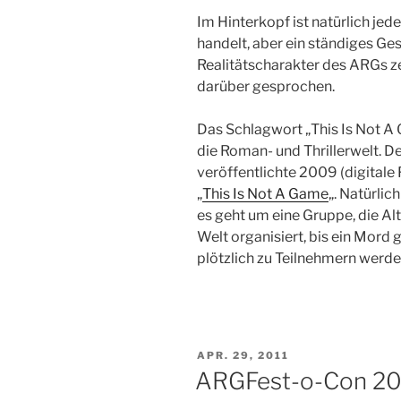
Im Hinterkopf ist natürlich jede
handelt, aber ein ständiges G
Realitätscharakter des ARGs z
darüber gesprochen.
Das Schlagwort „This Is Not A 
die Roman- und Thrillerwelt. D
veröffentlichte 2009 (digitale
„
This Is Not A Game
„. Natürli
es geht um eine Gruppe, die Al
Welt organisiert, bis ein Mord
plötzlich zu Teilnehmern werde
VERÖFFENTLICHT
APR. 29, 2011
AM
ARGFest-o-Con 20