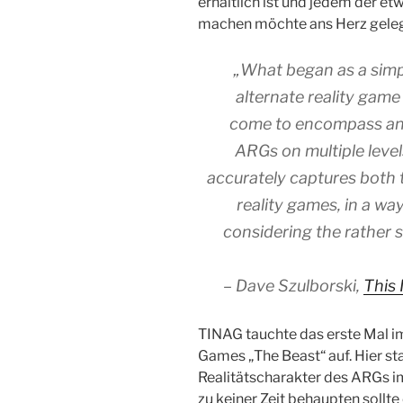
erhältlich ist und jedem der e
machen möchte ans Herz gelegt 
„What began as a simpl
alternate reality game
come to encompass and
ARGs on multiple levels
accurately captures both 
reality games, in a wa
considering the rather s
– Dave Szulborski,
This
TINAG tauchte das erste Mal 
Games „The Beast“ auf. Hier st
Realitätscharakter des ARGs im
zu keiner Zeit behaupten sollte e