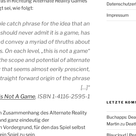
twas in Richtung Alternate Reality Games
Datenschutzer
sei, wie folgt:
Impressum
e catch phrase for the idea that an
 should never admit it is a game, has
 convey a myriad of thruths about
. On each level, „this is not a game“
the scope and potential of alternate
y that seems almost eerily prescient,
traight forward origin of the phrase
[…]“
 Is Not A Game
, ISBN 1-4116-2595-1
LETZTE KOM
im Zusammenhang des Alternate Reality
Buchapps: Dea
and ganz eindeutig der
Martin
zu
Death
 Vordergrund, für den das Spiel selbst
in Spiel zu sein.
Blaucloud | Pea