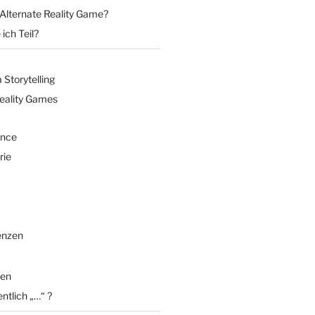
 Alternate Reality Game?
ich Teil?
Storytelling
Reality Games
ence
rie
enzen
en
entlich „…“ ?