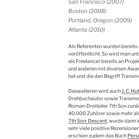
San Francisco (2007)
Boston (2008)
Portland, Oregon (2009)
Atlanta (2010)
Als Referenten wurden bereits
veröffentlicht. So wird man u
als Freelancer bereits an Proje
und anderen mit diversen Awa
hat und die den Begriff Transm
Desweiteren wird auch
J. C. Hu
Drehbuchautor sowie Transmedi
Roman-Dreiteiler 7th Son zunäc
40.000 Zuhörer sowie mehr al
7th Son: Descent
, wurde dann 
sehr viele positive Rezension
erschien zudem das Buch
Perso