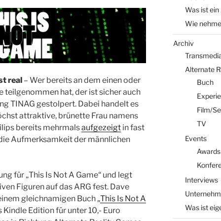
Was ist ein
Wie nehme 
Archiv
Transmedia 
Alternate 
st real
– Wer bereits an dem einen oder
Buch
 teilgenommen hat, der ist sicher auch
Experi
ng TINAG gestolpert. Dabei handelt es
Film/Se
höchst attraktive, brünette Frau namens
TV
ilips bereits mehrmals
aufgezeigt
in fast
Events
 die Aufmerksamkeit der männlichen
Awards
Konfer
ung für „This Is Not A Game“ und legt
Interviews
iven Figuren auf das ARG fest. Dave
Unternehm
seinem gleichnamigen Buch „
This Is Not A
Was ist eig
 Kindle Edition für unter 10,- Euro