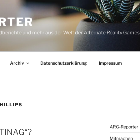
RTER
dberichte und mehr aus der Welt der Alternate Reality Games
Archiv
Datenschutzerklärung
Impressum
HILLIPS
ARG-Reporter
 „TINAG“?
Mitmachen