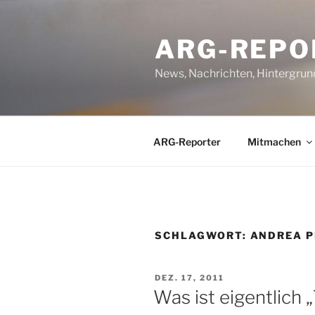
Zum
Inhalt
ARG-REPO
springen
News, Nachrichten, Hintergrun
ARG-Reporter
Mitmachen
SCHLAGWORT:
ANDREA P
VERÖFFENTLICHT
DEZ. 17, 2011
AM
Was ist eigentlich