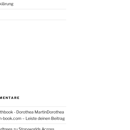
klärung
MENTARE
thbook - Dorothea MartinDorothea
-book.com – Leiste deinen Beitrag
rltrees
zu
Storyworlds Across