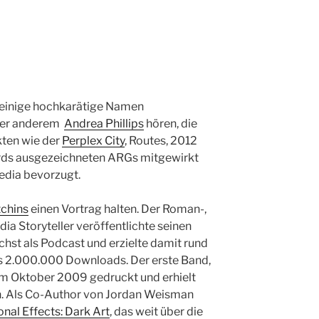
 einige hochkarätige Namen
nter anderem
Andrea Phillips
hören, die
kten wie der
Perplex City
, Routes, 2012
rds ausgezeichneten ARGs mitgewirkt
edia bevorzugt.
tchins
einen Vortrag halten. Der Roman-,
a Storyteller veröffentlichte seinen
hst als Podcast und erzielte damit rund
s 2.000.000 Downloads. Der erste Band,
im Oktober 2009 gedruckt und erhielt
en. Als Co-Author von Jordan Weisman
nal Effects: Dark Art
, das weit über die