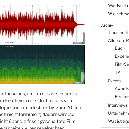
Was ist ein
Wie nehme 
Archiv
Transmedia 
Alternate 
Buch
Experi
Film/Se
TV
Events
Awards
ndfunke aus, um ein riesiges Feuer zu
Konfer
m Erscheinen des dritten Teils von
Interviews
ogie noch mindestens bis zum 20. Juli
Unternehm
ch nicht terminiert) dauern wird, so
Was ist eig
cht über die frisch geschaltete Film-
eharbeiten, einen regelrechten