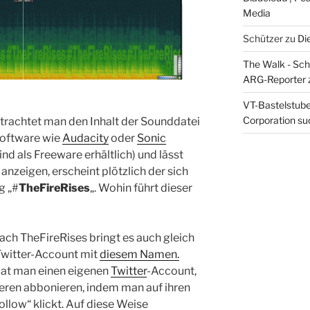
Media
Schützer
zu
Di
The Walk - Schr
ARG-Reporter
VT-Bastelstube 
Corporation suc
etrachtet man den Inhalt der Sounddatei
software wie
Audacity
oder
Sonic
d als Freeware erhältlich) und lässt
 anzeigen, erscheint plötzlich der sich
g „#
TheFireRises
„. Wohin führt dieser
nach TheFireRises bringt es auch gleich
Twitter-Account mit
diesem Namen.
Hat man einen eigenen
Twitter
-Account,
ren abbonieren, indem man auf ihren
Follow“ klickt. Auf diese Weise