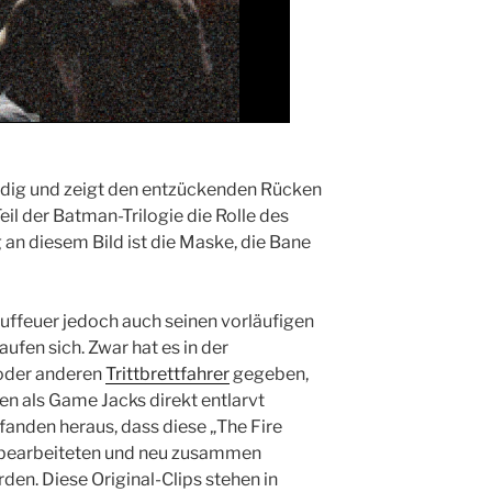
ändig und zeigt den entzückenden Rücken
eil der Batman-Trilogie die Rolle des
 an diesem Bild ist die Maske, die Bane
auffeuer jedoch auch seinen vorläufigen
ufen sich. Zwar hat es in der
 oder anderen
Trittbrettfahrer
gegeben,
en als Game Jacks direkt entlarvt
anden heraus, dass diese „The Fire
chbearbeiteten und neu zusammen
rden. Diese Original-Clips stehen in