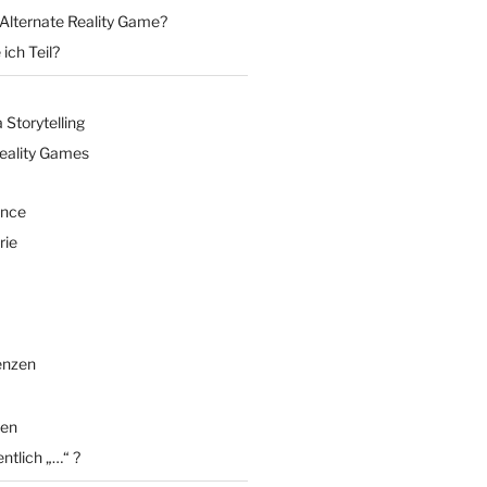
 Alternate Reality Game?
ich Teil?
Storytelling
Reality Games
ence
rie
enzen
en
entlich „…“ ?