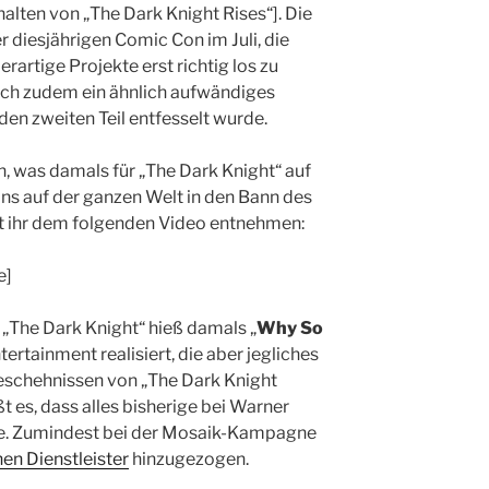
ten von „The Dark Knight Rises“]. Die
r diesjährigen Comic Con im Juli, die
rartige Projekte erst richtig los zu
sich zudem ein ähnlich aufwändiges
 den zweiten Teil entfesselt wurde.
 was damals für „The Dark Knight“ auf
ans auf der ganzen Welt in den Bann des
t ihr dem folgenden Video entnehmen:
e]
 „The Dark Knight“ hieß damals „
Why So
tertainment realisiert, die aber jegliches
eschehnissen von „The Dark Knight
ßt es, dass alles bisherige bei Warner
e. Zumindest bei der Mosaik-Kampagne
en Dienstleister
hinzugezogen.