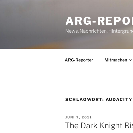
Zum
Inhalt
ARG-REPO
springen
News, Nachrichten, Hintergrun
ARG-Reporter
Mitmachen
SCHLAGWORT:
AUDACITY
VERÖFFENTLICHT
JUNI 7, 2011
AM
The Dark Knight Ris