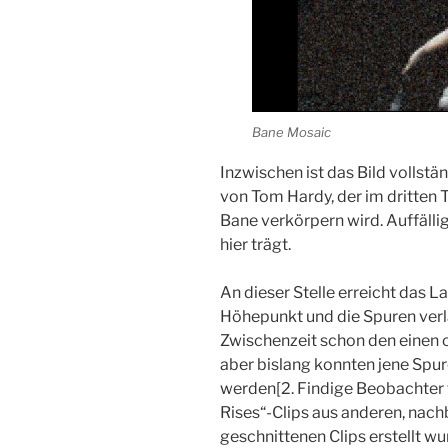
Bane Mosaic
Inzwischen ist das Bild vollst
von Tom Hardy, der im dritten T
Bane verkörpern wird. Auffällig
hier trägt.
An dieser Stelle erreicht das L
Höhepunkt und die Spuren verla
Zwischenzeit schon den einen
aber bislang konnten jene Spur
werden[2. Findige Beobachter f
Rises“-Clips aus anderen, na
geschnittenen Clips erstellt wu