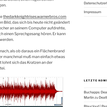
Datenschutzer
gen.
Impressum
te
thedarkknightrises.warnerbros.com
 Bild, das sich bis heute nicht geändert
precher an seinem Computer aufdrehte,
h einen Sprechgesang hören. Er kann
 werden.
nach, als ob daraus ein Flächenbrand
ber manchmal muß man einfach etwas
lohnt sich das Kratzen an der
ei.
LETZTE KOM
Buchapps: Dea
Martin
zu
Death
Blaucloud | Pea