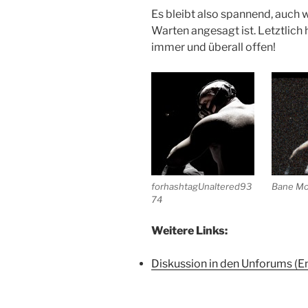
Es bleibt also spannend, auch 
Warten angesagt ist. Letztlich 
immer und überall offen!
forhashtagUnaltered93
Bane Mo
74
Weitere Links:
Diskussion in den Unforums (En