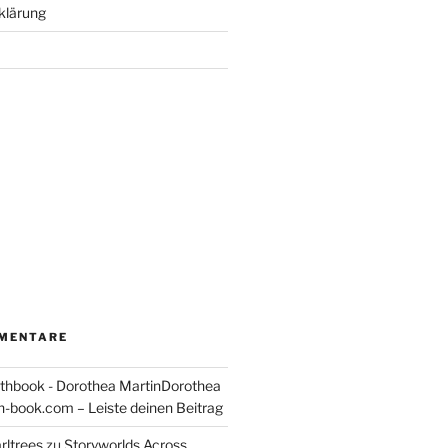
klärung
MENTARE
thbook - Dorothea MartinDorothea
-book.com – Leiste deinen Beitrag
rltrees
zu
Storyworlds Across