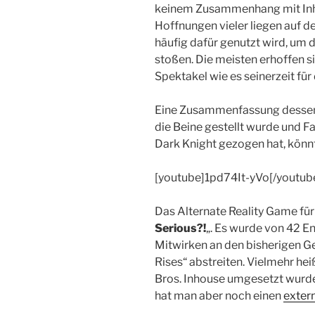
keinem Zusammenhang mit Inhal
Hoffnungen vieler liegen auf de
häufig dafür genutzt wird, um de
stoßen. Die meisten erhoffen 
Spektakel wie es seinerzeit für
Eine Zusammenfassung dessen,
die Beine gestellt wurde und F
Dark Knight gezogen hat, könn
[youtube]1pd74It-yVo[/youtub
Das Alternate Reality Game für
Serious?!
„. Es wurde von 42 En
Mitwirken an den bisherigen G
Rises“ abstreiten. Vielmehr hei
Bros. Inhouse umgesetzt wurd
hat man aber noch einen
extern