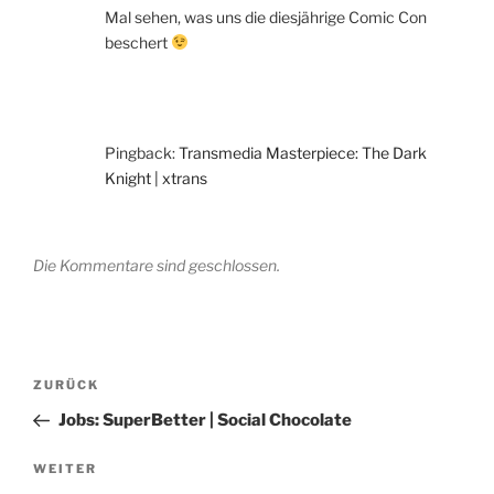
Mal sehen, was uns die diesjährige Comic Con
beschert
Pingback:
Transmedia Masterpiece: The Dark
Knight | xtrans
Die Kommentare sind geschlossen.
Beitragsnavigation
Vorheriger
ZURÜCK
Beitrag
Jobs: SuperBetter | Social Chocolate
Nächster
WEITER