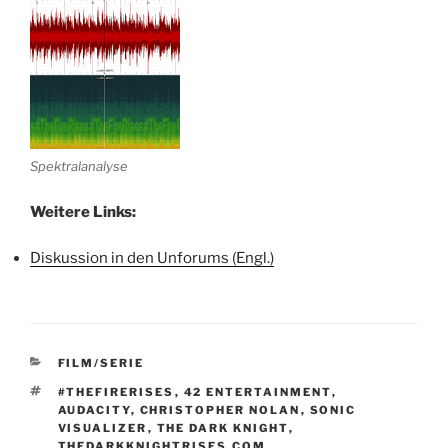
Spektralanalyse
Weitere Links:
Diskussion in den Unforums (Engl.)
KATEGORIEN
FILM/SERIE
SCHLAGWÖRTER
#THEFIRERISES
,
42 ENTERTAINMENT
,
AUDACITY
,
CHRISTOPHER NOLAN
,
SONIC
VISUALIZER
,
THE DARK KNIGHT
,
THEDARKKNIGHTRISES.COM
,