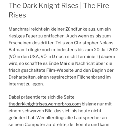
AM
The Dark Knight Rises | The Fire
Rises
Manchmal reicht ein kleiner Zündfunke aus, um ein
riesiges Feuer zu entfachen. Auch wenn es bis zum
Erscheinen des dritten Teils von Christopher Nolans
Batman-Trilogie noch mindestens bis zum 20. Juli 2012
(VÖ in den USA, VÖ in D noch nicht terminiert) dauern
wird, so schaffte es Ende Mai die Nachricht über die
frisch geschaltete Film-Website und den Beginn der
Dreharbeiten, einen regelrechten Flächenbrand im
Internet zu legen.
Dabei präsentierte sich die Seite
thedarkknightrises.warnerbros.com
bislang nur mit
einem schwarzen Bild, das sich bis heute nicht
geändert hat. Wer allerdings die Lautsprecher an
seinem Computer aufdrehte, der konnte und kann