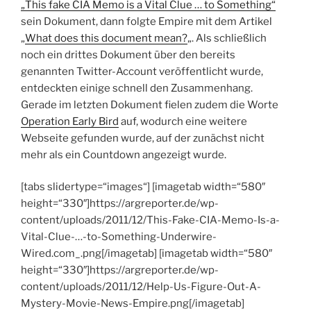
„This fake CIA Memo is a Vital Clue … to Something“
sein Dokument, dann folgte Empire mit dem Artikel
„
What does this document mean?
„. Als schließlich
noch ein drittes Dokument über den bereits
genannten Twitter-Account veröffentlicht wurde,
entdeckten einige schnell den Zusammenhang.
Gerade im letzten Dokument fielen zudem die Worte
Operation Early Bird
auf, wodurch eine weitere
Webseite gefunden wurde, auf der zunächst nicht
mehr als ein Countdown angezeigt wurde.
[tabs slidertype=“images“] [imagetab width=“580″
height=“330″]https://argreporter.de/wp-
content/uploads/2011/12/This-Fake-CIA-Memo-Is-a-
Vital-Clue-…-to-Something-Underwire-
Wired.com_.png[/imagetab] [imagetab width=“580″
height=“330″]https://argreporter.de/wp-
content/uploads/2011/12/Help-Us-Figure-Out-A-
Mystery-Movie-News-Empire.png[/imagetab]