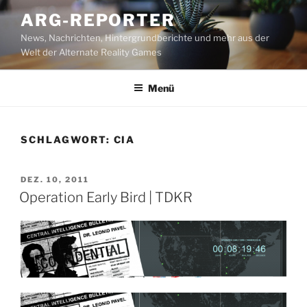
Zum
ARG-REPORTER
Inhalt
News, Nachrichten, Hintergrundberichte und mehr aus der
springen
Welt der Alternate Reality Games
Menü
SCHLAGWORT:
CIA
VERÖFFENTLICHT
DEZ. 10, 2011
AM
Operation Early Bird | TDKR