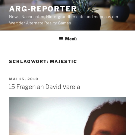
Zum
ARG-REPORTER
Inhalt
News, Nachrichten, Hintergrundberichte und mehr aus der
springen
Welt der Alternate Reality Games
Menü
SCHLAGWORT:
MAJESTIC
VERÖFFENTLICHT
MAI 15, 2010
AM
15 Fragen an David Varela