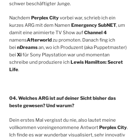
schwer beschäftigter Junge.
Nachdem
Perplex City
vorbei war, schrieb ich ein
kurzes ARG mit dem Namen
Emergency SubNET
, um
damit eine animierte TV Show auf
Channel 4
namens
Afterworld
zu promoten. Danach fing ich
bei
nDreams
an, wo ich Produzent (aka Puppetmaster)
bei
Xi
für Sony Playstation war und momentan
schreibe und produziere ich
Lewis Hamilton: Secret
Life
.
04. Welches ARG ist auf deiner Sicht bisher das
beste gewesen? Und warum?
Dein erstes Mal vergisst du nie, also lautet meine
vollkommen voreingenommene Antwort
Perplex City
.
Ich finde es war wunderbar visualisiert, sehr innovativ