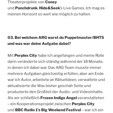
Theaterprojekte von
Coney
und
Punchdrunk
.
Hide&Seek
’s Live Games. Ich mag es
meinen Horizont so weit wie möglich zu halten.
03. Bei welchem ARG warst du Puppetmaster/BHTS
und was war deine Aufgabe dabei?
Mit
Perplex City
habe ich angefangen und meine Rolle
darin veränderte sich ständig während der 18 Monate,
in denen ich dabei war. Das ARG Team musste immer
mehrere Aufgaben gleichzeitig erfüllen, aber am Ende
war ich Autor, arbeitete an Rätselideen, verwaltete und
aktualisierte die Was bisher geschah Seite und
produzierte den Großteil der Audio- und Videoinhalte.
Als wir schließlich
Frozen Indigo Angel
veranstalteten
– ein Kooperationsprojekt zwischen
Perplex City
und
BBC Radio 1’s Big Weekend Festival
– war ich ein