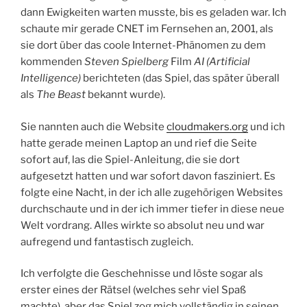
dann Ewigkeiten warten musste, bis es geladen war. Ich
schaute mir gerade CNET im Fernsehen an, 2001, als
sie dort über das coole Internet-Phänomen zu dem
kommenden
Steven Spielberg
Film
AI (Artificial
Intelligence)
berichteten (das Spiel, das später überall
als
The Beast
bekannt wurde).
Sie nannten auch die Website
cloudmakers.org
und ich
hatte gerade meinen Laptop an und rief die Seite
sofort auf, las die Spiel-Anleitung, die sie dort
aufgesetzt hatten und war sofort davon fasziniert. Es
folgte eine Nacht, in der ich alle zugehörigen Websites
durchschaute und in der ich immer tiefer in diese neue
Welt vordrang. Alles wirkte so absolut neu und war
aufregend und fantastisch zugleich.
Ich verfolgte die Geschehnisse und löste sogar als
erster eines der Rätsel (welches sehr viel Spaß
machte), aber das Spiel zog mich vollständig in seinen