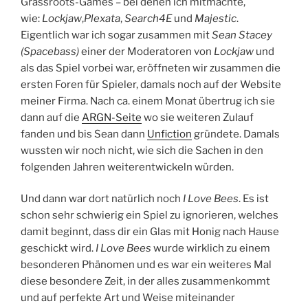
Grassroots-Games – bei denen ich mitmachte,
wie:
Lockjaw
,
Plexata
,
Search4E
und
Majestic
.
Eigentlich war ich sogar zusammen mit
Sean Stacey
(Spacebass)
einer der Moderatoren von
Lockjaw
und
als das Spiel vorbei war, eröffneten wir zusammen die
ersten Foren für Spieler, damals noch auf der Website
meiner Firma. Nach ca. einem Monat übertrug ich sie
dann auf die
ARGN-Seite
wo sie weiteren Zulauf
fanden und bis Sean dann
Unfiction
gründete. Damals
wussten wir noch nicht, wie sich die Sachen in den
folgenden Jahren weiterentwickeln würden.
Und dann war dort natürlich noch
I Love Bees
. Es ist
schon sehr schwierig ein Spiel zu ignorieren, welches
damit beginnt, dass dir ein Glas mit Honig nach Hause
geschickt wird.
I Love Bees
wurde wirklich zu einem
besonderen Phänomen und es war ein weiteres Mal
diese besondere Zeit, in der alles zusammenkommt
und auf perfekte Art und Weise miteinander