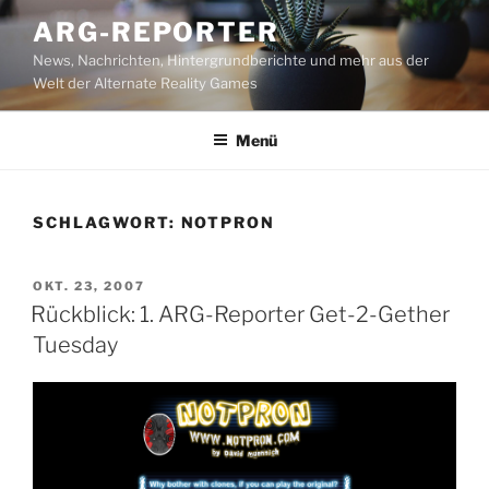
Zum
ARG-REPORTER
Inhalt
News, Nachrichten, Hintergrundberichte und mehr aus der
springen
Welt der Alternate Reality Games
Menü
SCHLAGWORT:
NOTPRON
VERÖFFENTLICHT
OKT. 23, 2007
AM
Rückblick: 1. ARG-Reporter Get-2-Gether
Tuesday