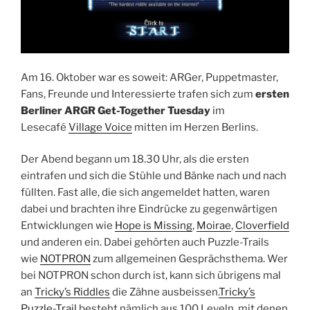
Am 16. Oktober war es soweit: ARGer, Puppetmaster,
Fans, Freunde und Interessierte trafen sich zum
ersten
Berliner ARGR Get-Together Tuesday
im
Lesecafé
Village Voice
mitten im Herzen Berlins.
Der Abend begann um 18.30 Uhr, als die ersten
eintrafen und sich die Stühle und Bänke nach und nach
füllten. Fast alle, die sich angemeldet hatten, waren
dabei und brachten ihre Eindrücke zu gegenwärtigen
Entwicklungen wie
Hope is Missing
,
Moirae
,
Cloverfield
und anderen ein. Dabei gehörten auch Puzzle-Trails
wie
NOTPRON
zum allgemeinen Gesprächsthema. Wer
bei NOTPRON schon durch ist, kann sich übrigens mal
an
Tricky’s Riddles
die Zähne ausbeissen.
Tricky’s
Puzzle-Trail
besteht nämlich aus 100 Leveln, mit denen