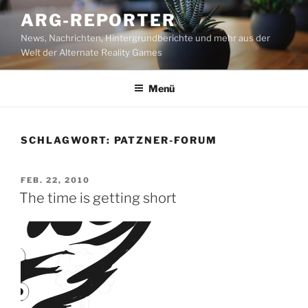
Zum
ARG-REPORTER
Inhalt
News, Nachrichten, Hintergrundberichte und mehr aus der
springen
Welt der Alternate Reality Games
Menü
SCHLAGWORT:
PATZNER-FORUM
VERÖFFENTLICHT
FEB. 22, 2010
AM
The time is getting short