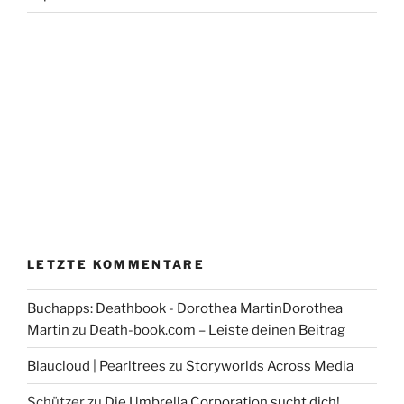
LETZTE KOMMENTARE
Buchapps: Deathbook - Dorothea MartinDorothea
Martin
zu
Death-book.com – Leiste deinen Beitrag
Blaucloud | Pearltrees
zu
Storyworlds Across Media
Schützer
zu
Die Umbrella Corporation sucht dich!