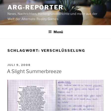
Zum
ARG-REPORTER
Inhalt
News, Nachrichten, Hintergrundberichte und mehr aus der
springen
Welt der Alternate Reality Games
Menü
SCHLAGWORT:
VERSCHLÜSSELUNG
VERÖFFENTLICHT
JULI 9, 2008
AM
A Slight Summerbreeze