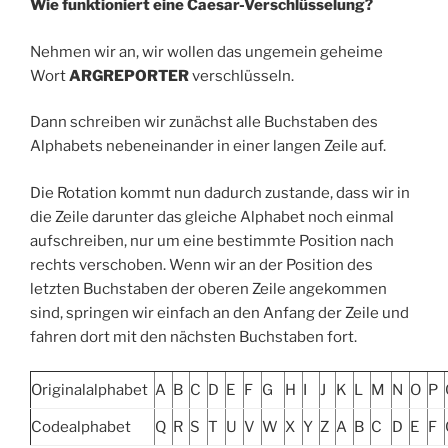
Wie funktioniert eine Caesar-Verschlüsselung?
Nehmen wir an, wir wollen das ungemein geheime
Wort
ARGREPORTER
verschlüsseln.
Dann schreiben wir zunächst alle Buchstaben des
Alphabets nebeneinander in einer langen Zeile auf.
Die Rotation kommt nun dadurch zustande, dass wir in
die Zeile darunter das gleiche Alphabet noch einmal
aufschreiben, nur um eine bestimmte Position nach
rechts verschoben. Wenn wir an der Position des
letzten Buchstaben der oberen Zeile angekommen
sind, springen wir einfach an den Anfang der Zeile und
fahren dort mit den nächsten Buchstaben fort.
Originalalphabet
A
B
C
D
E
F
G
H
I
J
K
L
M
N
O
P
Codealphabet
Q
R
S
T
U
V
W
X
Y
Z
A
B
C
D
E
F