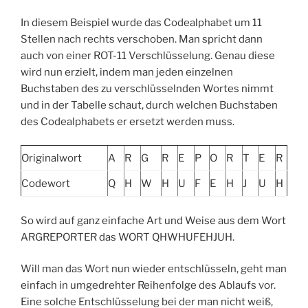
In diesem Beispiel wurde das Codealphabet um 11
Stellen nach rechts verschoben. Man spricht dann
auch von einer ROT-11 Verschlüsselung. Genau diese
wird nun erzielt, indem man jeden einzelnen
Buchstaben des zu verschlüsselnden Wortes nimmt
und in der Tabelle schaut, durch welchen Buchstaben
des Codealphabets er ersetzt werden muss.
Originalwort
A
R
G
R
E
P
O
R
T
E
R
Codewort
Q
H
W
H
U
F
E
H
J
U
H
So wird auf ganz einfache Art und Weise aus dem Wort
ARGREPORTER das WORT QHWHUFEHJUH.
Will man das Wort nun wieder entschlüsseln, geht man
einfach in umgedrehter Reihenfolge des Ablaufs vor.
Eine solche Entschlüsselung bei der man nicht weiß,