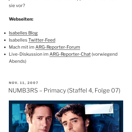
sie vor?
Webseiten:
Isabelles Blog
Isabelles
Twitter-Feed
Mach mit im
ARG-Reporter-Forum
Live-Diskussion im
ARG-Reporter-Chat
(vorwiegend
Abends)
VERÖFFENTLICHT
NOV. 11, 2007
AM
NUMB3RS – Primacy (Staffel 4, Folge 07)