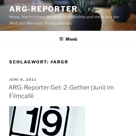
Zum
ARG-REPORTER
Inhalt
News, Nachrichten, Hintergrundberichte und mehr aus der
springen
Welt der Alternate Reality Games
Menü
SCHLAGWORT:
#ARGR
VERÖFFENTLICHT
JUNI 6, 2011
AM
ARG-Reporter Get-2-Gether (Juni) im
Filmcafé