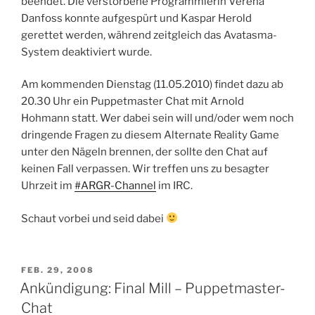
beendet. Die verstorbene Programmierin Verena
Danfoss konnte aufgespürt und Kaspar Herold
gerettet werden, während zeitgleich das Avatasma-
System deaktiviert wurde.
Am kommenden Dienstag (11.05.2010) findet dazu ab
20.30 Uhr ein Puppetmaster Chat mit Arnold
Hohmann statt. Wer dabei sein will und/oder wem noch
dringende Fragen zu diesem Alternate Reality Game
unter den Nägeln brennen, der sollte den Chat auf
keinen Fall verpassen. Wir treffen uns zu besagter
Uhrzeit im
#ARGR-Channel
im IRC.
Schaut vorbei und seid dabei
VERÖFFENTLICHT
FEB. 29, 2008
AM
Ankündigung: Final Mill – Puppetmaster-
Chat