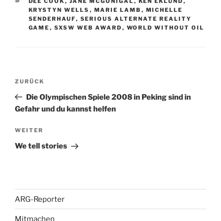
SCHLAGWÖRTER
DEE COOK
,
JANE MCGONIGAL
,
KEN EKLUND
,
KRYSTYN WELLS
,
MARIE LAMB
,
MICHELLE
SENDERHAUF
,
SERIOUS ALTERNATE REALITY
GAME
,
SXSW WEB AWARD
,
WORLD WITHOUT OIL
Beitragsnavigation
Vorheriger
ZURÜCK
Beitrag
Die Olympischen Spiele 2008 in Peking sind in
Gefahr und du kannst helfen
Nächster
WEITER
Beitrag
We tell stories
ARG-Reporter
Mitmachen