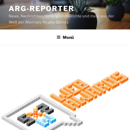
Zum
ARG-REPORTER
Inhalt
News, Nachrichten, Hintergrundberichte und mehr aus der
springen
Welt der Alternate Reality Games
Menü