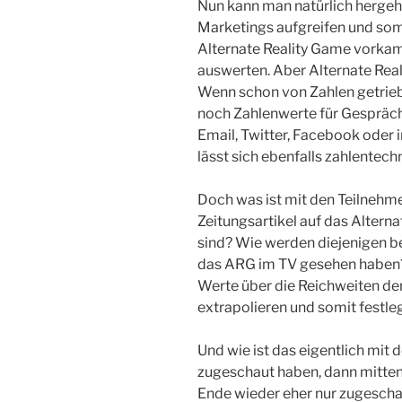
Nun kann man natürlich hergeh
Marketings aufgreifen und somit
Alternate Reality Game vorkam 
auswerten. Aber Alternate Real
Wenn schon von Zahlen getrie
noch Zahlenwerte für Gespräch
Email, Twitter, Facebook oder 
lässt sich ebenfalls zahlentec
Doch was ist mit den Teilnehme
Zeitungsartikel auf das Alter
sind? Wie werden diejenigen bew
das ARG im TV gesehen haben? 
Werte über die Reichweiten d
extrapolieren und somit festle
Und wie ist das eigentlich mit 
zugeschaut haben, dann mitten 
Ende wieder eher nur zugescha