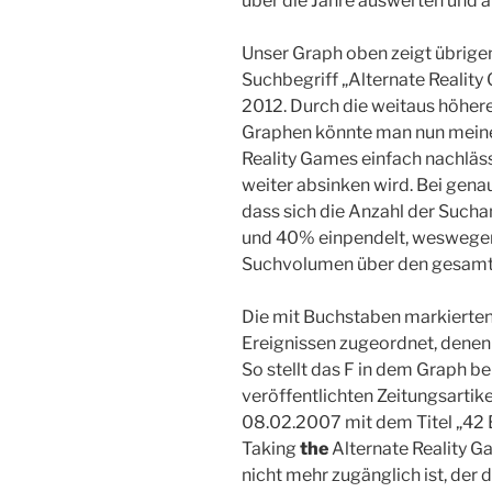
über die Jahre auswerten und a
Unser Graph oben zeigt übrige
Suchbegriff „Alternate Reality
2012. Durch die weitaus höhere
Graphen könnte man nun meinen
Reality Games einfach nachläs
weiter absinken wird. Bei genau
dass sich die Anzahl der Suc
und 40% einpendelt, weswegen
Suchvolumen über den gesamte
Die mit Buchstaben markierten
Ereignissen zugeordnet, denen 
So stellt das F in dem Graph be
veröffentlichten Zeitungsarti
08.02.2007 mit dem Titel „42
Taking
the
Alternate Reality G
nicht mehr zugänglich ist, der