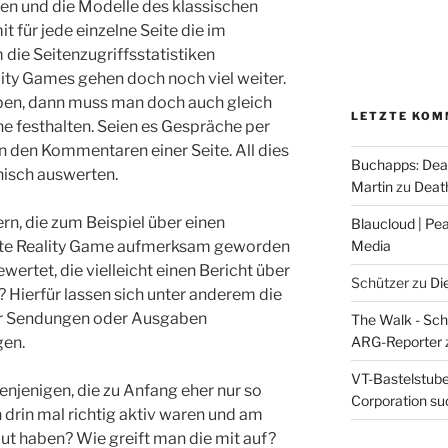
en und die Modelle des klassischen
 für jede einzelne Seite die im
die Seitenzugriffsstatistiken
ity Games gehen doch noch viel weiter.
ben, dann muss man doch auch gleich
LETZTE KOM
e festhalten. Seien es Gespräche per
in den Kommentaren einer Seite. All dies
Buchapps: Dea
hnisch auswerten.
Martin
zu
Death
rn, die zum Beispiel über einen
Blaucloud | Pea
Media
nate Reality Game aufmerksam geworden
ertet, die vielleicht einen Bericht über
Schützer
zu
Di
Hierfür lassen sich unter anderem die
er Sendungen oder Ausgaben
The Walk - Schr
ARG-Reporter
gen.
VT-Bastelstube 
denjenigen, die zu Anfang eher nur so
Corporation suc
drin mal richtig aktiv waren und am
ut haben? Wie greift man die mit auf?