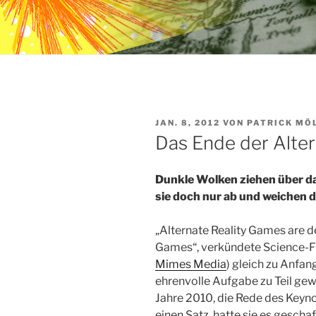
VERÖFFENTLICHT
JAN. 8, 2012
VON
PATRICK MÖ
AM
Das Ende der Alte
Dunkle Wolken ziehen über d
sie doch nur ab und weichen 
„Alternate Reality Games are d
Games“, verkündete Science-F
Mimes Media
) gleich zu Anfan
ehrenvolle Aufgabe zu Teil g
Jahre 2010, die Rede des Keyno
einen Satz, hatte sie es gescha