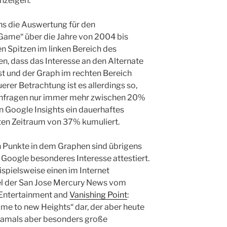
nzeigen.
ns die Auswertung für den
 Game“ über die Jahre von 2004 bis
n Spitzen im linken Bereich des
, dass das Interesse an den Alternate
st und der Graph im rechten Bereich
erer Betrachtung ist es allerdings so,
hanfragen nur immer mehr zwischen 20%
 Google Insights ein dauerhaftes
n Zeitraum von 37% kumuliert.
 Punkte in dem Graphen sind übrigens
Google besonderes Interesse attestiert.
ispielsweise einen im Internet
kel der San Jose Mercury News vom
 Entertainment and
Vanishing Point
:
ame to new Heights“ dar, der aber heute
 damals aber besonders große