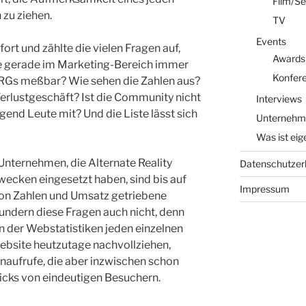
Film/Se
zu ziehen.
TV
Events
 fort und zählte die vielen Fragen auf,
Awards
ve gerade im Marketing-Bereich immer
Konfer
ARGs meßbar? Wie sehen die Zahlen aus?
Verlustgeschäft? Ist die Community nicht
Interviews
end Leute mit? Und die Liste lässt sich
Unternehm
Was ist eig
 Unternehmen, die Alternate Reality
Datenschutzer
ecken eingesetzt haben, sind bis auf
Impressum
n Zahlen und Umsatz getriebene
dern diese Fragen auch nicht, denn
en der Webstatistiken jeden einzelnen
Website heutzutage nachvollziehen,
naufrufe, die aber inzwischen schon
licks von eindeutigen Besuchern.