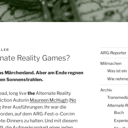
LLER
ARG-Reporter
rnate Reality Games?
Mitmachen
Was ist ein
as Märchenland. Aber am Ende regnen
Wie nehme 
den Sonnenstrahlen.
Archiv
ead, long live
the
Alternate Reality
Transmedia 
iction Autorin
Maureen McHugh
(
No
Alternate 
g ihrer Ausführungen. Ihr war die
Buch
eworden, auf dem ARG-Fest-o-Con im
Experi
te-Dinners zu halten. Und mit diesem
fft, die Aufmerksamkeit eines jeden