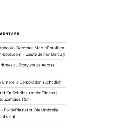
MENTARE
thbook - Dorothea MartinDorothea
-book.com – Leiste deinen Beitrag
rltrees
zu
Storyworlds Across
e Umbrella Corporation sucht dich!
itt für Schritt zu mehr Fitness |
zu
Zombies, Run!
- PolitikPla.net
zu
Die Umbrella
ht dich!