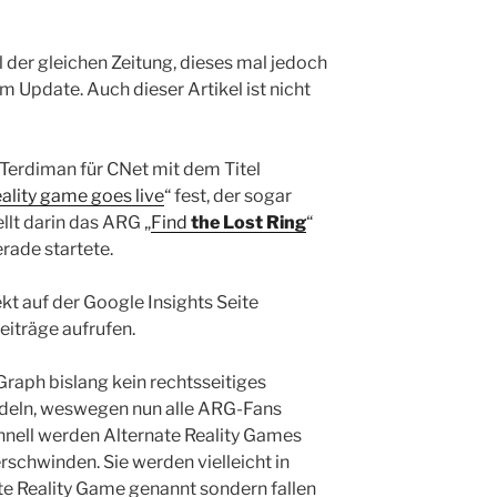
l der gleichen Zeitung, dieses mal jedoch
em Update. Auch dieser Artikel ist nicht
 Terdiman für CNet mit dem Titel
ality game goes live
“ fest, der sogar
ellt darin das ARG „
Find
the Lost Ring
“
rade startete.
ekt auf der Google Insights Seite
eiträge aufrufen.
Graph bislang kein rechtsseitiges
ndeln, weswegen nun alle ARG-Fans
hnell werden Alternate Reality Games
erschwinden. Sie werden vielleicht in
te Reality Game genannt sondern fallen