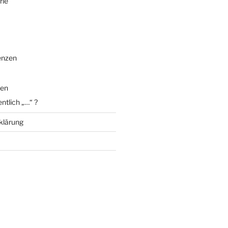
rie
enzen
en
entlich „…“ ?
klärung