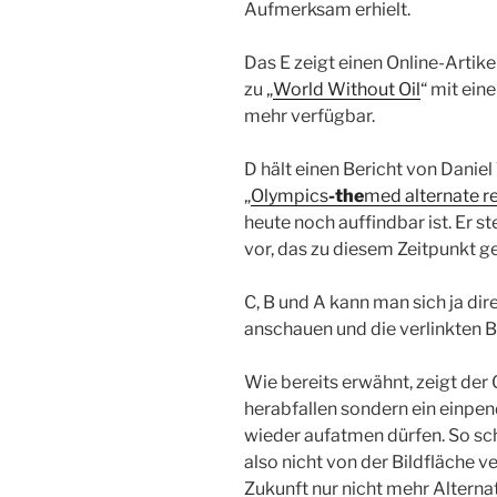
Aufmerksam erhielt.
Das E zeigt einen Online-Artike
zu „
World Without Oil
“ mit ein
mehr verfügbar.
D hält einen Bericht von Daniel
„
Olympics
-the
med alternate re
heute noch auffindbar ist. Er st
vor, das zu diesem Zeitpunkt ge
C, B und A kann man sich ja dir
anschauen und die verlinkten B
Wie bereits erwähnt, zeigt der 
herabfallen sondern ein einpe
wieder aufatmen dürfen. So sc
also nicht von der Bildfläche v
Zukunft nur nicht mehr Alterna