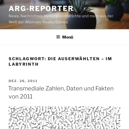
Zum
ARG-REPORTER
Inhalt
News, Nachrichten, Hintergrundberichte und mehr aus der
springen
Welt der Alternate Reality Games
Menü
SCHLAGWORT:
DIE AUSERWÄHLTEN – IM
LABYRINTH
VERÖFFENTLICHT
DEZ. 26, 2011
AM
Transmediale Zahlen, Daten und Fakten
von 2011