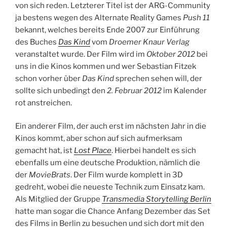
von sich reden. Letzterer Titel ist der ARG-Community
ja bestens wegen des Alternate Reality Games
Push 11
bekannt, welches bereits Ende 2007 zur Einführung
des Buches
Das Kind
vom
Droemer Knaur Verlag
veranstaltet wurde. Der Film wird im
Oktober 2012
bei
uns in die Kinos kommen und wer Sebastian Fitzek
schon vorher über
Das Kind
sprechen sehen will, der
sollte sich unbedingt den
2. Februar 2012
im Kalender
rot anstreichen.
Ein anderer Film, der auch erst im nächsten Jahr in die
Kinos kommt, aber schon auf sich aufmerksam
gemacht hat, ist
Lost Place
. Hierbei handelt es sich
ebenfalls um eine deutsche Produktion, nämlich die
der
MovieBrats
. Der Film wurde komplett in 3D
gedreht, wobei die neueste Technik zum Einsatz kam.
Als Mitglied der Gruppe
Transmedia Storytelling Berlin
hatte man sogar die Chance Anfang Dezember das Set
des Films in Berlin zu besuchen und sich dort mit den