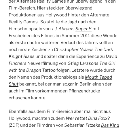
der Alternate Reality Games nun überwiegend in den
Film-Bereich. Hier steckten überwiegend
Produktionen aus Hollywood hinter den Alternate
Reality Games. So stellte die Jagd nach den
Filmschnippseln von
J. J. Abrams
Super 8
mit
Erscheinen des Filmes im Sommer 2011 diese Wende
als erste dar. Im weiteren Verlauf des Jahres sollten
noch erste Zeichen zu
Christopher Nolans
The Dark
Knight Rises
und später dann die Experience zu
David
Finchers
Neuverfilmung von
Stieg Larssons
The Girl
with the Dragon Tattoo
folgen. Letztere wurde durch
den Namen des Produktionsblogs als
Mouth Taped
Shut
bekannt, bei der man sogar in Berlin einen der
auch im Film vorkommenden Pflanzendrucke
erhaschen konnte.
Ebenfalls aus dem Film-Bereich aber mal nicht aus
Hollywood, machten zudem
Wer rettet Dina Foxx?
(ZDF) und der Filmdreh von
Sebastian Fitzeks
Das Kind