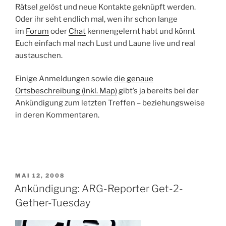
Rätsel gelöst und neue Kontakte geknüpft werden.
Oder ihr seht endlich mal, wen ihr schon lange
im
Forum
oder
Chat
kennengelernt habt und könnt
Euch einfach mal nach Lust und Laune live und real
austauschen.
Einige Anmeldungen sowie
die genaue
Ortsbeschreibung (inkl. Map)
gibt’s ja bereits bei der
Ankündigung zum letzten Treffen – beziehungsweise
in deren Kommentaren.
VERÖFFENTLICHT
MAI 12, 2008
AM
Ankündigung: ARG-Reporter Get-2-
Gether-Tuesday