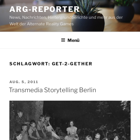
Zum
ARG-REPORTER
Inhalt
News, Nachrichten, Hintergrundberichte und mehr aus der
springen
Welt der Alternate Reality Games
Menü
SCHLAGWORT:
GET-2-GETHER
VERÖFFENTLICHT
AUG. 5, 2011
AM
Transmedia Storytelling Berlin