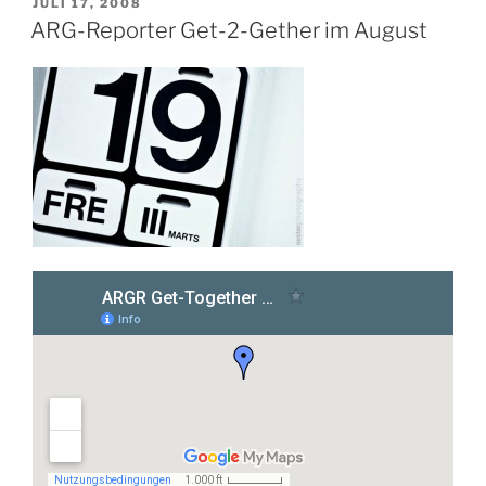
VERÖFFENTLICHT
JULI 17, 2008
AM
ARG-Reporter Get-2-Gether im August