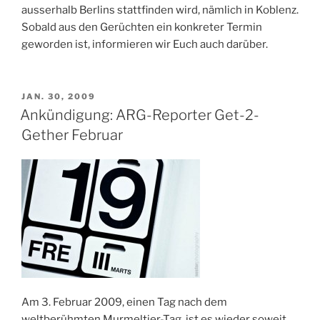
ausserhalb Berlins stattfinden wird, nämlich in Koblenz.
Sobald aus den Gerüchten ein konkreter Termin
geworden ist, informieren wir Euch auch darüber.
VERÖFFENTLICHT
JAN. 30, 2009
AM
Ankündigung: ARG-Reporter Get-2-
Gether Februar
Am 3. Februar 2009, einen Tag nach dem
weltberühmten Murmeltier-Tag, ist es wieder soweit.