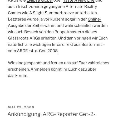
ARGs wie
Eklipse Global
oder
Taste A New Life
und
auch frisch zuende gegangene Alternate Reality
Games wie
A Slight Summerbreeze
unterhalten.
Letzteres wurde ja vor kurzem sogar in der
Online-
Ausgabe der Zeit
erwähnt und wahrscheinlich werden
wir auch Besuch von den Puppetmastern dieses
Grassroots ARGs erhalten. Und dann bringen wir Euch
natürlich alle wichtigen Infos direkt aus Boston mit –
vom
ARGFest-o-Con 2008
.
Wir sind gespannt und freuen uns auf Euer zahlreiches
erscheinen. Anmelden könnt ihr Euch dazu über
das
Forum
.
VERÖFFENTLICHT
MAI 25, 2008
AM
Ankündigung: ARG-Reporter Get-2-