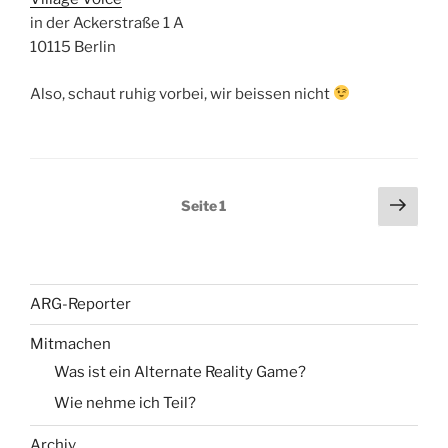
in der Ackerstraße 1 A
10115 Berlin
Also, schaut ruhig vorbei, wir beissen nicht
Seitennummerierung
Näch
Seite
1
Seit
der
Beiträge
ARG-Reporter
Mitmachen
Was ist ein Alternate Reality Game?
Wie nehme ich Teil?
Archiv