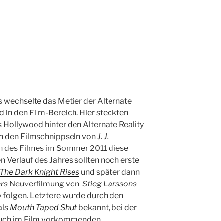
es wechselte das Metier der Alternate
 in den Film-Bereich. Hier steckten
Hollywood hinter den Alternate Reality
ch den Filmschnippseln von
J. J.
n des Filmes im Sommer 2011 diese
n Verlauf des Jahres sollten noch erste
The Dark Knight Rises
und später dann
ers
Neuverfilmung von
Stieg Larssons
o
folgen. Letztere wurde durch den
als
Mouth Taped Shut
bekannt, bei der
 auch im Film vorkommenden