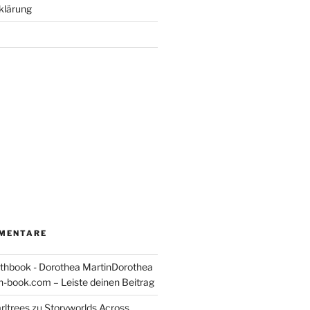
klärung
MENTARE
thbook - Dorothea MartinDorothea
-book.com – Leiste deinen Beitrag
rltrees
zu
Storyworlds Across