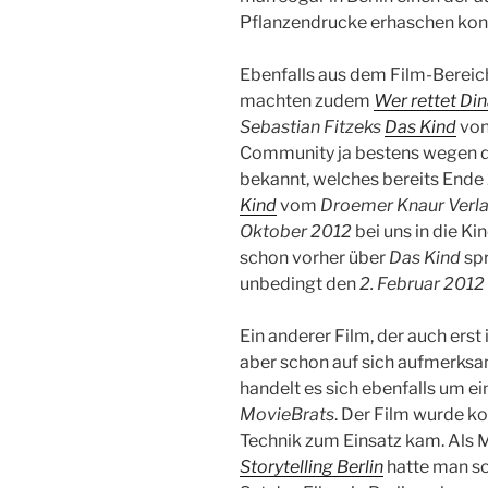
Pflanzendrucke erhaschen kon
Ebenfalls aus dem Film-Bereic
machten zudem
Wer rettet Di
Sebastian Fitzeks
Das Kind
von 
Community ja bestens wegen d
bekannt, welches bereits Ende
Kind
vom
Droemer Knaur Verl
Oktober 2012
bei uns in die K
schon vorher über
Das Kind
spr
unbedingt den
2. Februar 2012
Ein anderer Film, der auch erst
aber schon auf sich aufmerksa
handelt es sich ebenfalls um e
MovieBrats
. Der Film wurde k
Technik zum Einsatz kam. Als 
Storytelling Berlin
hatte man s