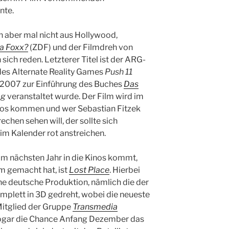
nte.
h aber mal nicht aus Hollywood,
na Foxx?
(ZDF) und der Filmdreh von
sich reden. Letzterer Titel ist der ARG-
es Alternate Reality Games
Push 11
 2007 zur Einführung des Buches
Das
ag
veranstaltet wurde. Der Film wird im
inos kommen und wer Sebastian Fitzek
echen sehen will, der sollte sich
im Kalender rot anstreichen.
 im nächsten Jahr in die Kinos kommt,
m gemacht hat, ist
Lost Place
. Hierbei
ine deutsche Produktion, nämlich die der
omplett in 3D gedreht, wobei die neueste
Mitglied der Gruppe
Transmedia
ogar die Chance Anfang Dezember das