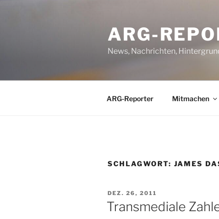
Zum
Inhalt
ARG-REPO
springen
News, Nachrichten, Hintergrun
ARG-Reporter
Mitmachen
SCHLAGWORT:
JAMES D
VERÖFFENTLICHT
DEZ. 26, 2011
AM
Transmediale Zahle