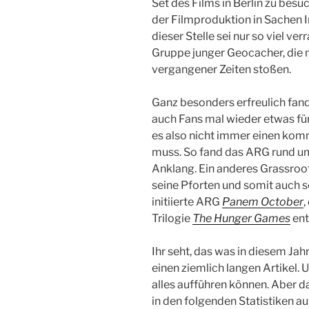
Set des Films in Berlin zu besu
der Filmproduktion in Sachen 
dieser Stelle sei nur so viel ve
Gruppe junger Geocacher, die m
vergangener Zeiten stoßen.
Ganz besonders erfreulich fand
auch Fans mal wieder etwas für
es also nicht immer einen kom
muss. So fand das ARG rund 
Anklang. Ein anderes Grassroo
seine Pforten und somit auch s
initiierte ARG
Panem October
,
Trilogie
The Hunger Games
ent
Ihr seht, das was in diesem Jahr s
einen ziemlich langen Artikel. 
alles aufführen können. Aber d
in den folgenden Statistiken a