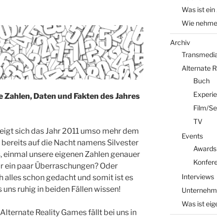
Was ist ein
Wie nehme 
Archiv
Transmedia 
Alternate 
Buch
Experi
 Zahlen, Daten und Fakten des Jahres
Film/Se
TV
eigt sich das Jahr 2011 umso mehr dem
Events
 bereits auf die Nacht namens Silvester
Awards
ns, einmal unsere eigenen Zahlen genauer
Konfer
 für ein paar Überraschungen? Oder
Interviews
ch alles schon gedacht und somit ist es
 uns ruhig in beiden Fällen wissen!
Unternehm
Was ist eig
lternate Reality Games fällt bei uns in