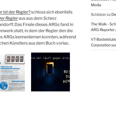
Media
 ist der Regler?
schloss sich ebenfalls
Schützer
zu
Di
er Regler
aus aus dem
Scherz
The Walk - Schr
dorff. Das Finale dieses ARGs fand in
ARG-Reporter
werk statt, in dem der Regler den die
des ARGs kennenlernen konnten, während
VT-Bastelstube 
schen Künstlers aus dem Buch vorlas.
Corporation suc