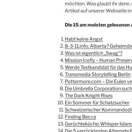
möchten. Was glaubt ihr denn,
Artikel auf unserer Webseite i
Die 15 am meisten gelesenen A
Habt keine Angst
8-3-11.info: Alberta? Geheimd
Was ist eigentlich „Swag“?
Mission Icefly – Human Preser
Werde Testkandidat für das H
Transmedia Storytelling Berlin
Pottermore.com – Die Eulen v
Die Umbrella Corporation sucht
The Dark Knight Rises
Ein Sommer für Schatzsucher
Schweizerischer Kommandodi
Finding Becca
Gerüchteküche: Whisper Islan
Die 5 verrücktesten Alternate