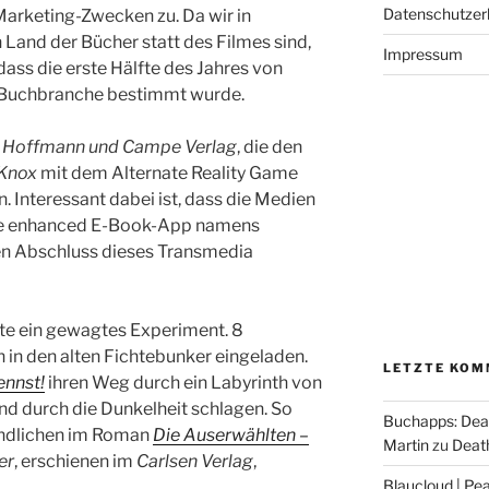
Datenschutzer
arketing-Zwecken zu. Da wir in
 Land der Bücher statt des Filmes sind,
Impressum
dass die erste Hälfte des Jahres von
 Buchbranche bestimmt wurde.
m
Hoffmann und Campe Verlag
, die den
Knox
mit dem Alternate Reality Game
n. Interessant dabei ist, dass die Medien
ine enhanced E-Book-App namens
den Abschluss dieses Transmedia
gte ein gewagtes Experiment. 8
 in den alten Fichtebunker eingeladen.
LETZTE KOM
ennst!
ihren Weg durch ein Labyrinth von
nd durch die Dunkelheit schlagen. So
Buchapps: Dea
endlichen im Roman
Die Auserwählten –
Martin
zu
Death
er
, erschienen im
Carlsen Verlag
,
Blaucloud | Pea