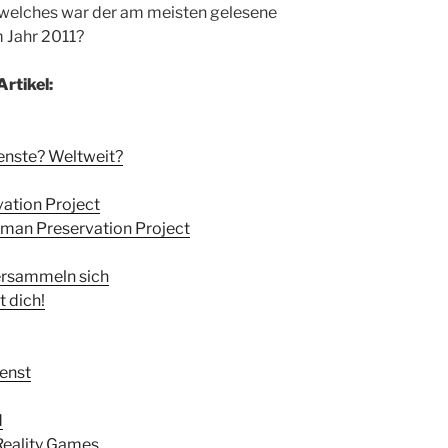
 welches war der am meisten gelesene
m Jahr 2011?
rtikel:
ienste? Weltweit?
vation Project
uman Preservation Project
ersammeln sich
 dich!
enst
d
 Reality Games