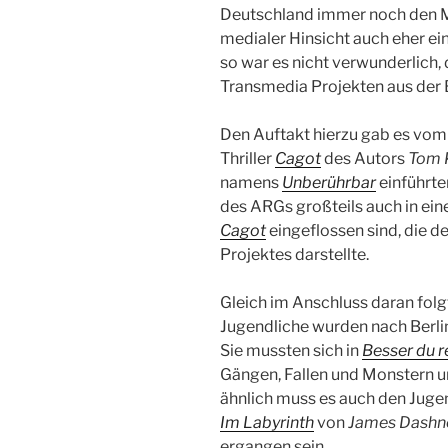
Deutschland immer noch den M
medialer Hinsicht auch eher ein
so war es nicht verwunderlich, 
Transmedia Projekten aus der
Den Auftakt hierzu gab es vo
Thriller
Cagot
des Autors
Tom 
namens
Unberührbar
einführte
des ARGs großteils auch in e
Cagot
eingeflossen sind, die 
Projektes darstellte.
Gleich im Anschluss daran fol
Jugendliche wurden nach Berlin
Sie mussten sich in
Besser du r
Gängen, Fallen und Monstern u
ähnlich muss es auch den Jug
Im Labyrinth
von
James Dashn
ergangen sein.