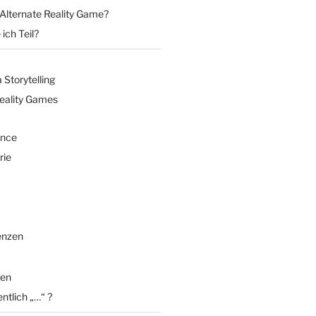
 Alternate Reality Game?
ich Teil?
Storytelling
Reality Games
ence
rie
enzen
en
entlich „…“ ?