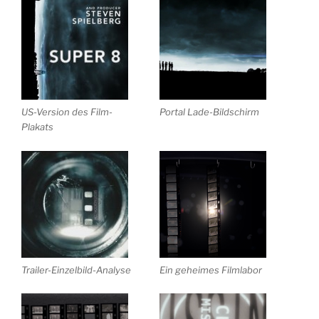
US-Version des Film-
Portal Lade-Bildschirm
Plakats
Trailer-Einzelbild-Analyse
Ein geheimes Filmlabor