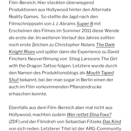
Film-Bereich. Hier steckten überwiegend
Produktionen aus Hollywood hinter den Alternate
Reality Games. So stellte die Jagd nach den
Filmschnippseln von
J. J. Abrams
Super 8
mit
Erscheinen des Filmes im Sommer 2011 diese Wende
als erste dar. Im weiteren Verlauf des Jahres sollten
noch erste Zeichen zu
Christopher Nolans
The Dark
Knight Rises
und später dann die Experience zu
David
Finchers
Neuverfilmung von
Stieg Larssons
The Girl
with the Dragon Tattoo
folgen. Letztere wurde durch
den Namen des Produktionsblogs als
Mouth Taped
Shut
bekannt, bei der man sogar in Berlin einen der
auch im Film vorkommenden Pflanzendrucke
erhaschen konnte.
Ebenfalls aus dem Film-Bereich aber mal nicht aus
Hollywood, machten zudem
Wer rettet Dina Foxx?
(ZDF) und der Filmdreh von
Sebastian Fitzeks
Das Kind
von sich reden. Letzterer Titel ist der ARG-Community