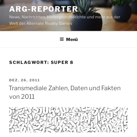
Zum
ARG-REPORTER
Inhalt
News, Nachrichten, Hintergrundberichte und mehr aus der
springen
Welt der Alternate Reality Games
Menü
SCHLAGWORT:
SUPER 8
VERÖFFENTLICHT
DEZ. 26, 2011
AM
Transmediale Zahlen, Daten und Fakten
von 2011