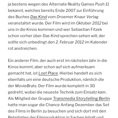
ja bestens wegen des Alternate Reality Games
Push 11
bekannt, welches bereits Ende 2007 zur Einführung
des Buches
Das Kind
vom
Droemer Knaur Verlag
veranstaltet wurde. Der Film wird im
Oktober 2012
bei
uns in die Kinos kommen und wer Sebastian Fitzek
schon vorher über
Das Kind
sprechen sehen will, der
sollte sich unbedingt den
2. Februar 2012
im Kalender
rot anstreichen.
Ein anderer Film, der auch erst im nächsten Jahr in die
Kinos kommt, aber schon auf sich aufmerksam
gemacht hat, ist
Lost Place
. Hierbei handelt es sich
ebenfalls um eine deutsche Produktion, nämlich die
der
MovieBrats
. Der Film wurde komplett in 3D
gedreht, wobei die neueste Technik zum Einsatz kam.
Als Mitglied der Gruppe
Transmedia Storytelling Berlin
hatte man sogar die Chance Anfang Dezember das Set
des Films in Berlin zu besuchen und sich dort mit den
Beteiligten der Filmproduktion in Sachen Inhalt und