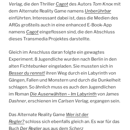
Verlag
, die den Thriller
Cagot
des Autors
Tom Knox
mit
dem Alternate Reality Game namens
Unberührbar
einführten. Interessant dabei ist, dass die Medien des
ARGs großteils auch in eine enhanced E-Book-App
namens
Cagot
eingeflossen sind, die den Abschluss
dieses Transmedia Projektes darstellte.
Gleich im Anschluss daran folgte ein gewagtes
Experiment. 8 Jugendliche wurden nach Berlin in den
alten Fichtebunker eingeladen. Sie mussten sich in
Besser du rennst!
ihren Weg durch ein Labyrinth von
Gängen, Fallen und Monstern und durch die Dunkelheit
schlagen. So ähnlich muss es auch den Jugendlichen
im Roman
Die Auserwählten – Im Labyrinth
von
James
Dashner
, erschienen im
Carlsen Verlag
, ergangen sein.
Das Alternate Reality Game
Wer ist der
Regler?
schloss sich ebenfalls gleich an. Es war für das
Buch
Der Regler
aus aus dem
Scherz