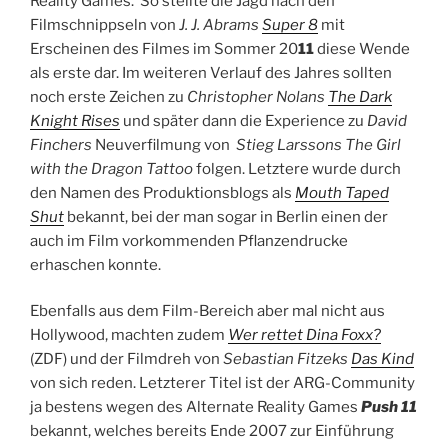
Reality Games. So stellte die Jagd nach den
Filmschnippseln von
J. J. Abrams
Super 8
mit
Erscheinen des Filmes im Sommer 20
11
diese Wende
als erste dar. Im weiteren Verlauf des Jahres sollten
noch erste Zeichen zu
Christopher Nolans
The Dark
Knight Rises
und später dann die Experience zu
David
Finchers
Neuverfilmung von
Stieg Larssons
The Girl
with the Dragon Tattoo
folgen. Letztere wurde durch
den Namen des Produktionsblogs als
Mouth Taped
Shut
bekannt, bei der man sogar in Berlin einen der
auch im Film vorkommenden Pflanzendrucke
erhaschen konnte.
Ebenfalls aus dem Film-Bereich aber mal nicht aus
Hollywood, machten zudem
Wer rettet Dina Foxx?
(ZDF) und der Filmdreh von
Sebastian Fitzeks
Das Kind
von sich reden. Letzterer Titel ist der ARG-Community
ja bestens wegen des Alternate Reality Games
Push 11
bekannt, welches bereits Ende 2007 zur Einführung