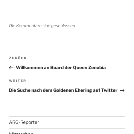
Die Kommentare sind geschlossen.
Beitragsnavigation
Vorheriger
ZURÜCK
Beitrag
Willkommen an Board der Queen Zenobia
Nächster
WEITER
Beitrag
Die Suche nach dem Goldenen Ehering auf Twitter
ARG-Reporter