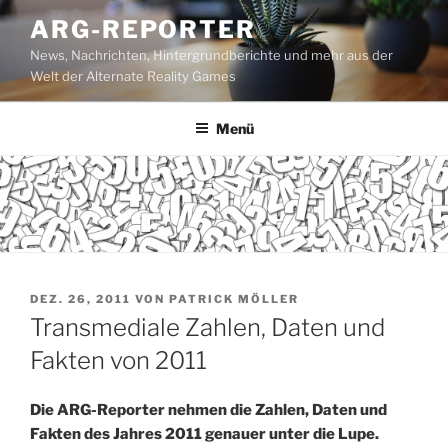
Zum
ARG-REPORTER
Inhalt
News, Nachrichten, Hintergrundberichte und mehr aus der
springen
Welt der Alternate Reality Games
Menü
VERÖFFENTLICHT
DEZ. 26, 2011
VON
PATRICK MÖLLER
AM
Transmediale Zahlen, Daten und
Fakten von 2011
Die ARG-Reporter nehmen die Zahlen, Daten und
Fakten des Jahres 20
11
genauer unter die Lupe.