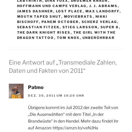
LABYRINTH
,
DINA FOXX
,
DROEMER KNAUR
,
HOFFMANN UND CAMPE VERLAG
,
J. J. ABRAMS
,
JAMES DASHNER
,
LOST PLACE
,
MAX LANDORFF
,
MOUTH TAPED SHUT
,
MOVIEBRATS
,
NIKKI
BISCHOFF
,
PANEM OCTOBER
,
SCHERZ VERLAG
,
SEBASTIAN FITZEK
,
STIEG LARSSON
,
SUPER 8
,
THE DARK KNIGHT RISES
,
THE GIRL WITH THE
DRAGON TATTOO
,
TOM KNOX
,
UNBERÜHRBAR
Eine Antwort auf „Transmediale Zahlen,
Daten und Fakten von 2011“
Patmo
DEZ. 30, 2011 UM 10:20 UHR
Übrigens kommt im Juli 2012 der zweite Teil von
„Die Auserwählten“ mit dem Titel „In der
Brandwüste“ in den Handel. Mehr dazu findet ihr
auf Amazon: https://amzn.to/veNJHa