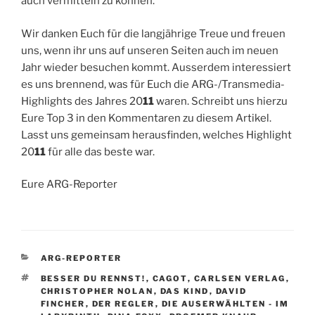
auch vermitteln zu können.
Wir danken Euch für die langjährige Treue und freuen
uns, wenn ihr uns auf unseren Seiten auch im neuen
Jahr wieder besuchen kommt. Ausserdem interessiert
es uns brennend, was für Euch die ARG-/Transmedia-
Highlights des Jahres 20
11
waren. Schreibt uns hierzu
Eure Top 3 in den Kommentaren zu diesem Artikel.
Lasst uns gemeinsam herausfinden, welches Highlight
20
11
für alle das beste war.
Eure ARG-Reporter
KATEGORIEN
ARG-REPORTER
SCHLAGWÖRTER
BESSER DU RENNST!
,
CAGOT
,
CARLSEN VERLAG
,
CHRISTOPHER NOLAN
,
DAS KIND
,
DAVID
FINCHER
,
DER REGLER
,
DIE AUSERWÄHLTEN - IM